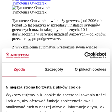
Tymoteusz Owczarek
Tymoteusz Owczarek
Tymoteusz Owczarek – w branży grzewczej od 2006 roku.
Ponad 15 lat praktyki w sprzedaży i instalacji systemów
grzewczych oraz instalacji hydraulicznych. 10 lat
doświadczenia w serwisie urządzeń gazowych – od kotłów,
przez termy, po podgrzewacze.
Z wykształcenia automatyk. Przekazuje swoją wiedzę
podczas szkoleń w przystępny sposób, bo doskonale zna
realia pracy instalatora. Łączy wiedzę techniczną z praktyką i
doświadczeniem w terenie.
Zgoda
Szczegóły
O plikach cookies
Poleć to wydarzenie
Niniejsza strona korzysta z plików cookie
Wykorzystujemy pliki cookie do spersonalizowania treści
i reklam, aby oferować funkcje społecznościowe i
analizować ruch w naszej witrynie. Informacje o tym, jak