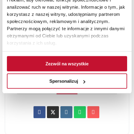
analizować ruch w naszej witrynie. Informacje o tym, jak
korzystasz z naszej witryny, udostępniamy partnerom
Ariston w trasie
Darmowe szkolenie
społecznościowym, reklamowym i analitycznym.
Partnerzy mogą połączyć te informacje z innymi danymi
Available Bilety:
Nieograniczony
otrzymanymi od Ciebie lub uzyskanymi podczas
korzystania z ich usług.
Następny
Zezwól na wszystkie
Spersonalizuj
POLEĆ TO WYDARZENIE